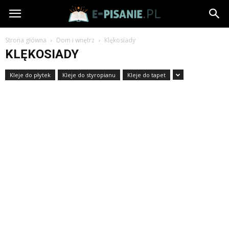
e-
Pisanie.pl
Strona główna
Dom i wnętrz
Klękosiady
KLĘKOSIADY
Kleje do płytek
Kleje do styropianu
Kleje do tapet