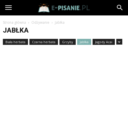
e-
Pisanie.pl
Strona główna
Odżywanie
Jabłka
JABŁKA
Biała herbata
Czarna herbata
Grzyby
Jabłka
Jagody Acai