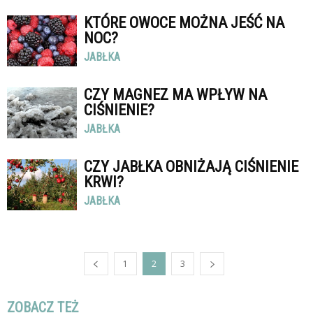
KTÓRE OWOCE MOŻNA JEŚĆ NA
NOC?
JABŁKA
CZY MAGNEZ MA WPŁYW NA
CIŚNIENIE?
JABŁKA
CZY JABŁKA OBNIŻAJĄ CIŚNIENIE
KRWI?
JABŁKA
1
2
3
ZOBACZ TEŻ