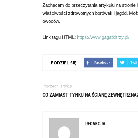
Zachęcam do przeczytania artykułu na stronie 
właściwości zdrowotnych borówek i jagód. Możn
owoców.
Link tagu HTML:
https://www.gagatkitrzy.pl/
PODZIEL SIĘ
Facebook
Twit
Poprzedni artykuł
CO ZAMIAST TYNKU NA ŚCIANĘ ZEWNĘTRZNA
REDAKCJA