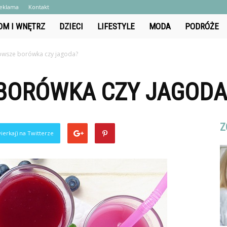
eklama
Kontakt
OM I WNĘTRZ
DZIECI
LIFESTYLE
MODA
PODRÓŻE
nie.pl
owsze borówka czy jagoda?
BORÓWKA CZY JAGODA
Z
ierkaj) na Twitterze