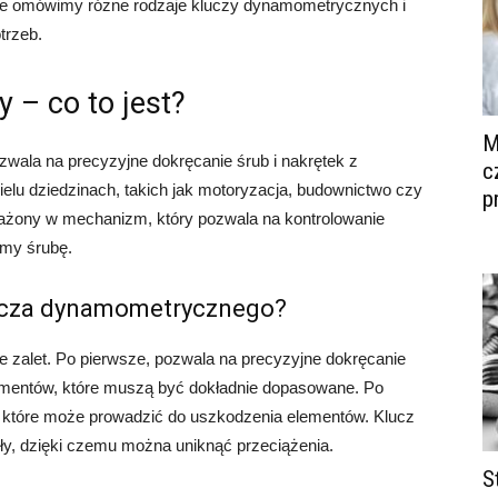
ule omówimy różne rodzaje kluczy dynamometrycznych i
trzeb.
 – co to jest?
M
wala na precyzyjne dokręcanie śrub i nakrętek z
c
wielu dziedzinach, takich jak motoryzacja, budownictwo czy
p
żony w mechanizm, który pozwala na kontrolowanie
amy śrubę.
lucza dynamometrycznego?
zalet. Po pierwsze, pozwala na precyzyjne dokręcanie
elementów, które muszą być dokładnie dopasowane. Po
 które może prowadzić do uszkodzenia elementów. Klucz
y, dzięki czemu można uniknąć przeciążenia.
S