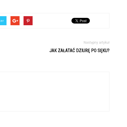
ter
Następny artykuł
JAK ZAŁATAĆ DZIURĘ PO SĘKU?