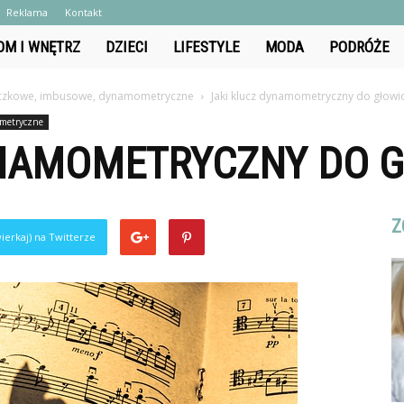
Reklama
Kontakt
OM I WNĘTRZ
DZIECI
LIFESTYLE
MODA
PODRÓŻE
nie.pl
oczkowe, imbusowe, dynamometryczne
Jaki klucz dynamometryczny do głowi
ometryczne
YNAMOMETRYCZNY DO 
Z
ierkaj) na Twitterze