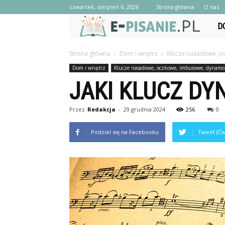
czwartek, sierpień 6, 2026
Strona główna
O nas
e-
D
Pisa
Strona główna
Dom i wnętrz
Klucze nasadowe, 
Dom i wnętrz
Klucze nasadowe, oczkowe, imbusowe, dynam
JAKI KLUCZ D
Przez
Redakcja
-
29 grudnia 2024
256
0
Podziel się na Facebooku
Tweet (Ćw