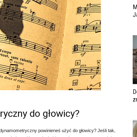
M
J
D
z
ryczny do głowicy?
z dynamometryczny powinieneś użyć do głowicy? Jeśli tak,