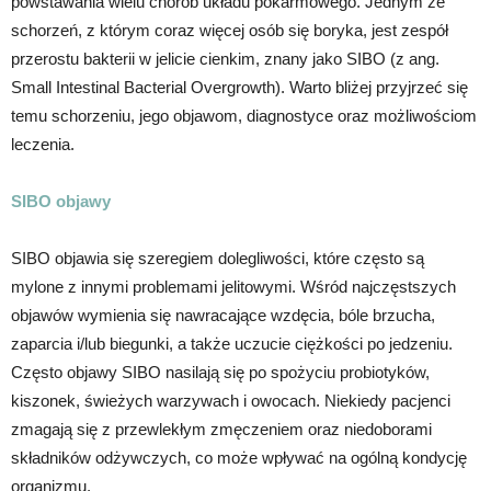
powstawania wielu chorób układu pokarmowego. Jednym ze
schorzeń, z którym coraz więcej osób się boryka, jest zespół
przerostu bakterii w jelicie cienkim, znany jako SIBO (z ang.
Small Intestinal Bacterial Overgrowth). Warto bliżej przyjrzeć się
temu schorzeniu, jego objawom, diagnostyce oraz możliwościom
leczenia.
SIBO objawy
SIBO objawia się szeregiem dolegliwości, które często są
mylone z innymi problemami jelitowymi. Wśród najczęstszych
objawów wymienia się nawracające wzdęcia, bóle brzucha,
zaparcia i/lub biegunki, a także uczucie ciężkości po jedzeniu.
Często objawy SIBO nasilają się po spożyciu probiotyków,
kiszonek, świeżych warzywach i owocach. Niekiedy pacjenci
zmagają się z przewlekłym zmęczeniem oraz niedoborami
składników odżywczych, co może wpływać na ogólną kondycję
organizmu.